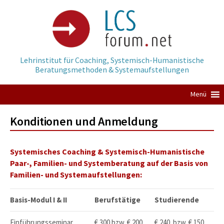
Springe
zum
Inhalt
Lehrinstitut für Coaching, Systemisch-Humanistische
Beratungsmethoden & Systemaufstellungen
Menü
Konditionen und Anmeldung
Systemisches Coaching & Systemisch-Humanistische
Paar-, Familien- und Systemberatung auf der Basis von
Familien- und Systemaufstellungen:
Basis-Modul I & II
Berufstätige
Studierende
Einführungsseminar
€ 300 bzw. € 200
€ 240 bzw. € 150